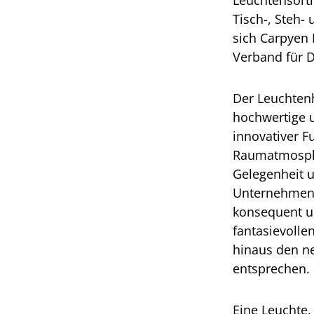
Leuchtensort
Tisch-, Steh-
sich Carpyen
Verband für 
Der Leuchtenh
hochwertige 
innovativer Fu
Raumatmosphä
Gelegenheit u
Unternehmen C
konsequent un
fantasievolle
hinaus den n
entsprechen.
Eine Leuchte,