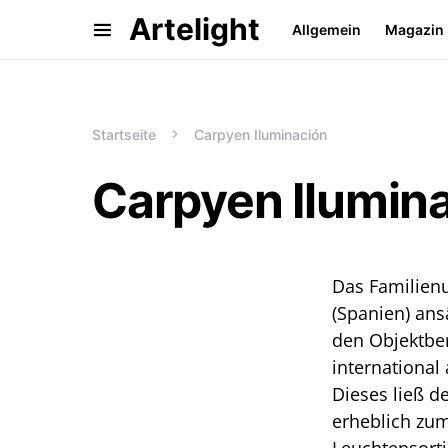
Artelight
Allgemein
Magazin
Startseite
Carpyen Iluminación
Carpyen Ilumin
Das Familienu
(Spanien) ans
den Objektbe
internationa
Dieses ließ 
erheblich zu