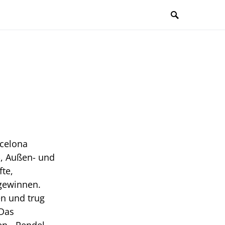
rcelona
-, Außen- und
te,
 gewinnen.
n und trug
 Das