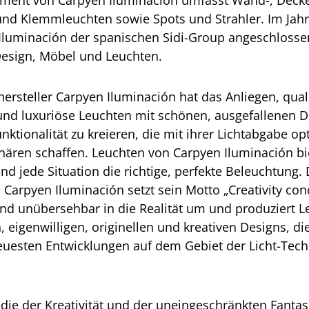
iment von Carpyen Iluminación umfasst Wand-, Decke
 und Klemmleuchten sowie Spots und Strahler. Im Jah
 Iluminación der spanischen Sidi-Group angeschlosse
Design, Möbel und Leuchten.
ersteller Carpyen Iluminación hat das Anliegen, quali
und luxuriöse Leuchten mit schönen, ausgefallenen 
nktionalität zu kreieren, die mit ihrer Lichtabgabe op
ren schaffen. Leuchten von Carpyen Iluminación bie
nd jede Situation die richtige, perfekte Beleuchtung.
arpyen Iluminación setzt sein Motto „Creativity con
d unübersehbar in die Realität um und produziert L
n, eigenwilligen, originellen und kreativen Designs, d
euesten Entwicklungen auf dem Gebiet der Licht-Tech
 die der Kreativität und der uneingeschränkten Fantas