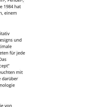
n-, Pendel-,
re 1984 hat
n, einem
tativ
Designs und
timale
ten für jede
 Das
cept“
euchten mit
ie darüber
nologie
ie von