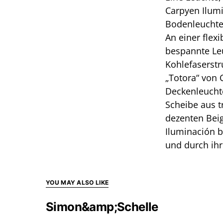
Carpyen Ilumi
Bodenleuchte 
An einer flex
bespannte Leu
Kohlefaserstr
„Totora“ von 
Deckenleuchte
Scheibe aus t
dezenten Beig
Iluminación b
und durch ihr
YOU MAY ALSO LIKE
Simon&amp;Schelle