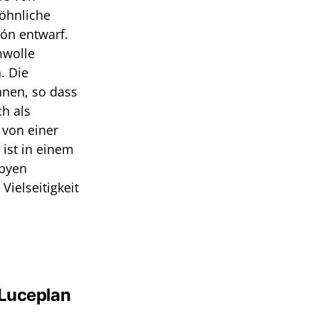
wöhnliche
ión entwarf.
mwolle
. Die
nnen, so dass
h als
 von einer
ist in einem
apyen
Vielseitigkeit
Luceplan