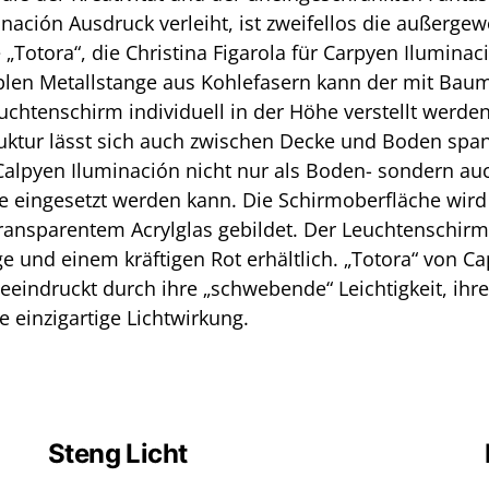
nación Ausdruck verleiht, ist zweifellos die außerge
„Totora“, die Christina Figarola für Carpyen Iluminac
iblen Metallstange aus Kohlefasern kann der mit Bau
chtenschirm individuell in der Höhe verstellt werden
uktur lässt sich auch zwischen Decke und Boden spa
Calpyen Iluminación nicht nur als Boden- sondern auc
 eingesetzt werden kann. Die Schirmoberfläche wird
ransparentem Acrylglas gebildet. Der Leuchtenschirm 
e und einem kräftigen Rot erhältlich. „Totora“ von C
eeindruckt durch ihre „schwebende“ Leichtigkeit, ihre 
e einzigartige Lichtwirkung.
Steng Licht