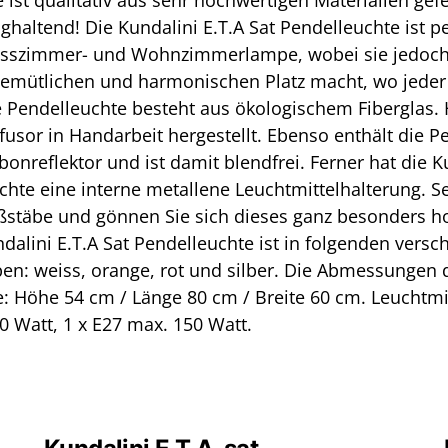
 ist qualitativ aus sehr hochwertigen Materialien gef
ghaltend! Die Kundalini E.T.A Sat Pendelleuchte ist pe
 Esszimmer- und Wohnzimmerlampe, wobei sie jedoc
emütlichen und harmonischen Platz macht, wo jeder
e Pendelleuchte besteht aus ökologischem Fiberglas.
fusor in Handarbeit hergestellt. Ebenso enthält die P
bonreflektor und ist damit blendfrei. Ferner hat die K
chte eine interne metallene Leuchtmittelhalterung. Se
ßstäbe und gönnen Sie sich dieses ganz besonders h
ndalini E.T.A Sat Pendelleuchte ist in folgenden vers
en: weiss, orange, rot und silber. Die Abmessungen 
: Höhe 54 cm / Länge 80 cm / Breite 60 cm. Leuchtmit
0 Watt, 1 x E27 max. 150 Watt.