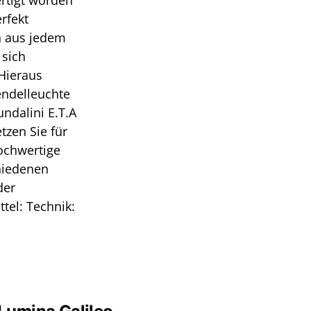
ertigt worden
rfekt
h aus jedem
 sich
 Hieraus
endelleuchte
undalini E.T.A
tzen Sie für
ochwertige
chiedenen
der
tel: Technik: