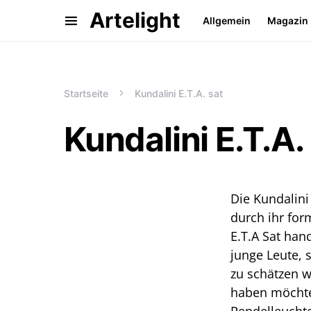
Artelight
Allgemein
Magazin
Startseite
Kundalini E.T.A. sat
Kundalini E.T.A.
Die Kundalini
durch ihr for
E.T.A Sat han
junge Leute, s
zu schätzen w
haben möchten