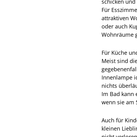
schicken und
Für Esszimme
attraktiven 
oder auch Kug
Wohnräume gen
Für Küche und
Meist sind di
gegebenenfall
Innenlampe i
nichts überlä
Im Bad kann e
wenn sie am S
Auch für Kind
kleinen Liebl
nicht verlore