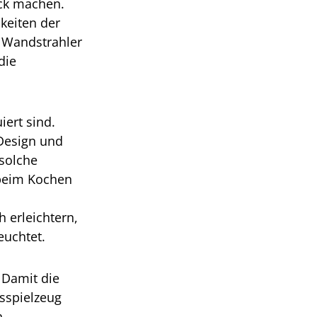
uck machen.
keiten der
 Wandstrahler
die
iert sind.
 Design und
 solche
 beim Kochen
 erleichtern,
euchtet.
 Damit die
gsspielzeug
n