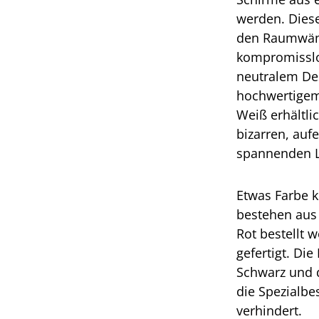
werden. Diese
den Raumwände
kompromisslos
neutralem De
hochwertigem 
Weiß erhältlic
bizarren, auf
spannenden Li
Etwas Farbe k
bestehen aus
Rot bestellt
gefertigt. Die
Schwarz und d
die Spezialbe
verhindert.