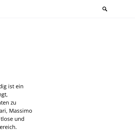
g ist ein
gt,
nten zu
zari, Massimo
itlose und
ereich.