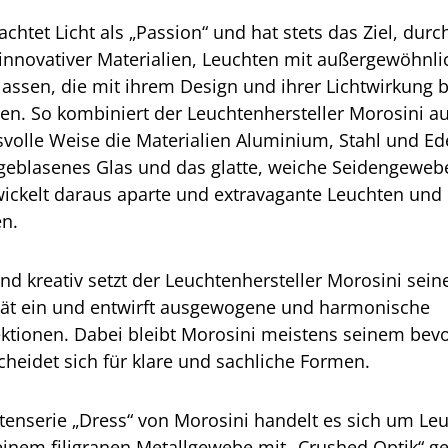
chtet Licht als „Passion“ und hat stets das Ziel, durc
 innovativer Materialien, Leuchten mit außergewöhnl
lassen, die mit ihrem Design und ihrer Lichtwirkung 
n. So kombiniert der Leuchtenhersteller Morosini auf
volle Weise die Materialien Aluminium, Stahl und Ede
geblasenes Glas und das glatte, weiche Seidengeweb
ickelt daraus aparte und extravagante Leuchten und
en.
und kreativ setzt der Leuchtenhersteller Morosini sein
ität ein und entwirft ausgewogene und harmonische
ktionen. Dabei bleibt Morosini meistens seinem bevo
cheidet sich für klare und sachliche Formen.
tenserie „Dress“ von Morosini handelt es sich um Le
inem filigranen Metallgewebe mit „Crushed Optik“ gef