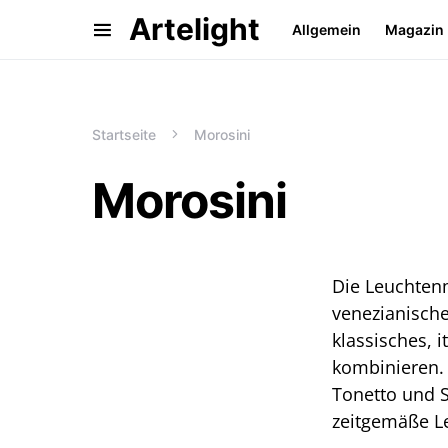
Artelight
Allgemein
Magazin
Startseite
Morosini
Morosini
Die Leuchtenm
venezianisch
klassisches, 
kombinieren. 
Tonetto und S
zeitgemäße Le