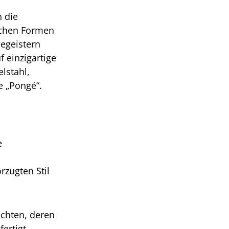
h die
ichen Formen
begeistern
 einzigartige
lstahl,
e „Pongé“.
e
rzugten Stil
uchten, deren
ertigt