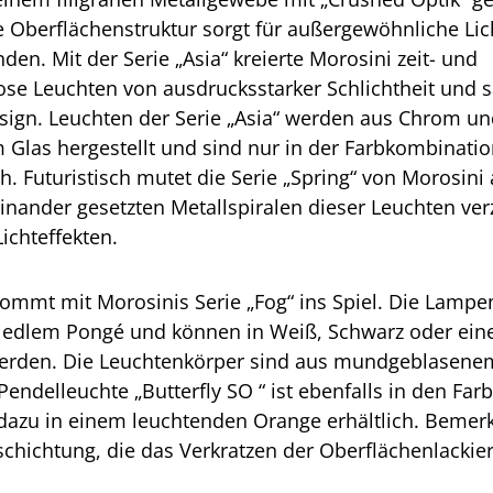
 Oberflächenstruktur sorgt für außergewöhnliche Lic
n. Mit der Serie „Asia“ kreierte Morosini zeit- und
e Leuchten von ausdrucksstarker Schlichtheit und s
sign. Leuchten der Serie „Asia“ werden aus Chrom u
Glas hergestellt und sind nur in der Farbkombinati
h. Futuristisch mutet die Serie „Spring“ von Morosini 
einander gesetzten Metallspiralen dieser Leuchten ve
chteffekten.
ommt mit Morosinis Serie „Fog“ ins Spiel. Die Lamp
 edlem Pongé und können in Weiß, Schwarz oder eine
 werden. Die Leuchtenkörper sind aus mundgeblasene
 Pendelleuchte „Butterfly SO “ ist ebenfalls in den Fa
azu in einem leuchtenden Orange erhältlich. Bemerk
schichtung, die das Verkratzen der Oberflächenlackie