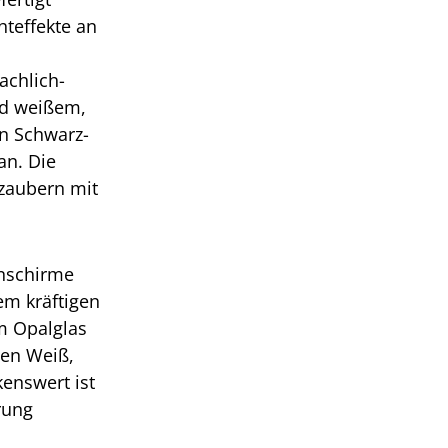
hteffekte an
achlich-
nd weißem,
on Schwarz-
an. Die
rzaubern mit
enschirme
m kräftigen
m Opalglas
rben Weiß,
enswert ist
rung