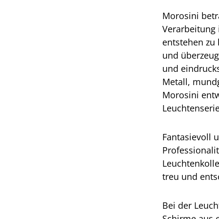
Morosini betra
Verarbeitung
entstehen zu 
und überzeuge
und eindrucks
Metall, mund
Morosini entw
Leuchtenseri
Fantasievoll 
Professional
Leuchtenkolle
treu und ents
Bei der Leuch
Schirme aus e